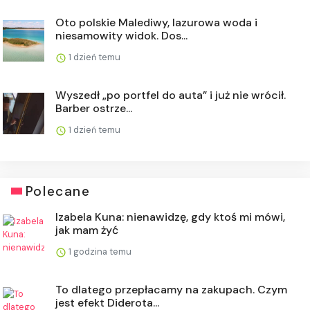
Oto polskie Malediwy, lazurowa woda i
niesamowity widok. Dos...
1 dzień temu
Wyszedł „po portfel do auta” i już nie wrócił.
Barber ostrze...
1 dzień temu
Polecane
Izabela Kuna: nienawidzę, gdy ktoś mi mówi,
jak mam żyć
1 godzina temu
To dlatego przepłacamy na zakupach. Czym
jest efekt Diderota...