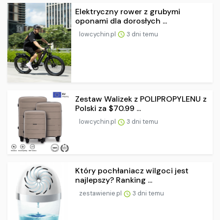
Elektryczny rower z grubymi
oponami dla dorosłych ...
lowcychin.pl
3 dni temu
Zestaw Walizek z POLIPROPYLENU z
Polski za $70.99 ...
lowcychin.pl
3 dni temu
Który pochłaniacz wilgoci jest
najlepszy? Ranking ...
zestawienie.pl
3 dni temu