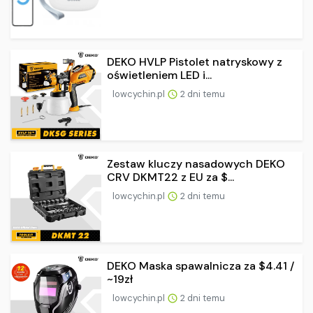
DEKO HVLP Pistolet natryskowy z
oświetleniem LED i...
lowcychin.pl
2 dni temu
Zestaw kluczy nasadowych DEKO
CRV DKMT22 z EU za $...
lowcychin.pl
2 dni temu
DEKO Maska spawalnicza za $4.41 /
~19zł
lowcychin.pl
2 dni temu