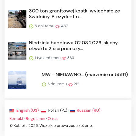
300 ton granitowej kostki wyjechało ze
Świdnicy. Prezydent n...
5 dni temu
437
Niedziela handlowa 02.08.2026: sklepy
otwarte 2 sierpnia czy...
1 tydzień temu
363
MW - NIEDAWNO... (marzenie nr 5591)
6 dni temu
212
English (US) ·
Polish (PL) ·
Russian (RU) ·
Kontakt
·
Regulamin
·
O nas
·
© Kobieta 2026. Wszelkie prawa zastrzeżone.