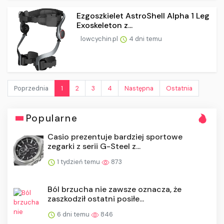
Ezgoszkielet AstroShell Alpha 1 Leg
Exoskeleton z...
lowcychin.pl
4 dni temu
Poprzednia
1
2
3
4
Następna
Ostatnia
Popularne
Casio prezentuje bardziej sportowe
zegarki z serii G-Steel z...
1 tydzień temu
873
Ból brzucha nie zawsze oznacza, że
zaszkodził ostatni posiłe...
6 dni temu
846