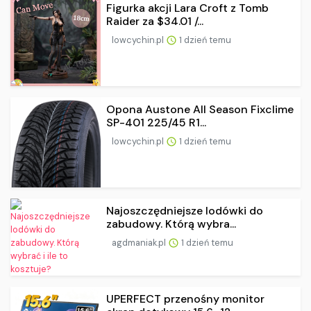
Figurka akcji Lara Croft z Tomb
Raider za $34.01 /...
lowcychin.pl
1 dzień temu
Opona Austone All Season Fixclime
SP-401 225/45 R1...
lowcychin.pl
1 dzień temu
Najoszczędniejsze lodówki do
zabudowy. Którą wybra...
agdmaniak.pl
1 dzień temu
UPERFECT przenośny monitor