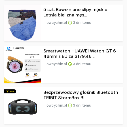
5 szt. Bawełniane slipy męskie
Letnia bielizna męs...
lowcychin.pl
3 dni temu
Smartwatch HUAWEI Watch GT 6
46mm z EU za $179.46 ...
lowcychin.pl
3 dni temu
Bezprzewodowy głośnik Bluetooth
TRIBIT StormBox Bl...
lowcychin.pl
3 dni temu