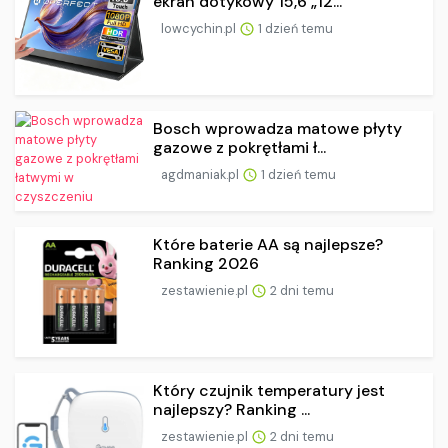
ekran dotykowy 15,6 „12...
lowcychin.pl
1 dzień temu
Bosch wprowadza matowe płyty
gazowe z pokrętłami ł...
agdmaniak.pl
1 dzień temu
Które baterie AA są najlepsze?
Ranking 2026
zestawienie.pl
2 dni temu
Który czujnik temperatury jest
najlepszy? Ranking ...
zestawienie.pl
2 dni temu