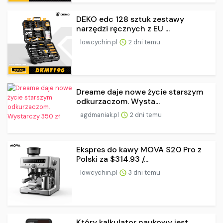
DEKO edc 128 sztuk zestawy
narzędzi ręcznych z EU ...
lowcychin.pl
2 dni temu
Dreame daje nowe życie starszym
odkurzaczom. Wysta...
agdmaniak.pl
2 dni temu
Ekspres do kawy MOVA S20 Pro z
Polski za $314.93 /...
lowcychin.pl
3 dni temu
Który kalkulator naukowy jest