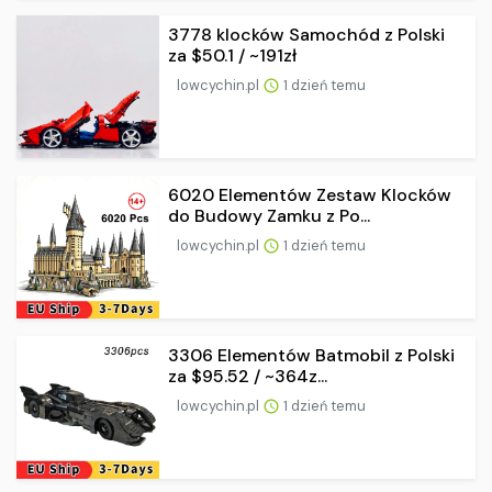
3778 klocków Samochód z Polski
za $50.1 / ~191zł
lowcychin.pl
1 dzień temu
6020 Elementów Zestaw Klocków
do Budowy Zamku z Po...
lowcychin.pl
1 dzień temu
3306 Elementów Batmobil z Polski
za $95.52 / ~364z...
lowcychin.pl
1 dzień temu