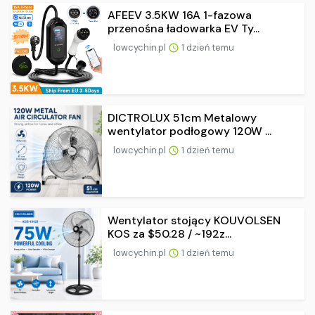
AFEEV 3.5KW 16A 1-fazowa
przenośna ładowarka EV Ty...
lowcychin.pl
1 dzień temu
DICTROLUX 51cm Metalowy
wentylator podłogowy 120W ...
lowcychin.pl
1 dzień temu
Wentylator stojący KOUVOLSEN
KOS za $50.28 / ~192z...
lowcychin.pl
1 dzień temu