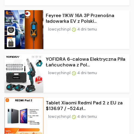
Feyree 11KW 16A 3P Przenośna
ładowarka EV z Polski...
lowcychin.pl
4 dni temu
YOFIDRA 6-calowa Elektryczna Piła
Łańcuchowa z Pol...
lowcychin.pl
4 dni temu
Tablet Xiaomi Redmi Pad 2 z EU za
$136.97 / ~524zł...
lowcychin.pl
4 dni temu