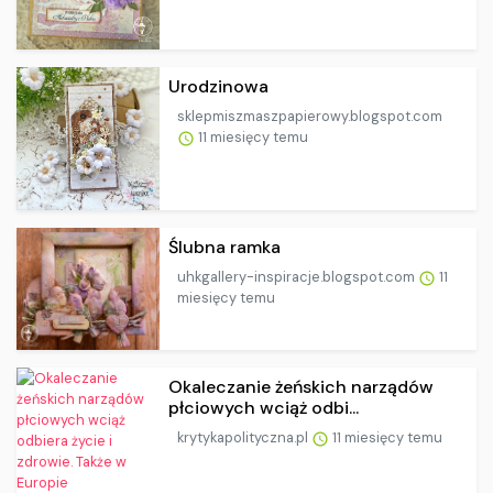
Urodzinowa
sklepmiszmaszpapierowy.blogspot.com
11 miesięcy temu
Ślubna ramka
uhkgallery-inspiracje.blogspot.com
11
miesięcy temu
Okaleczanie żeńskich narządów
płciowych wciąż odbi...
krytykapolityczna.pl
11 miesięcy temu