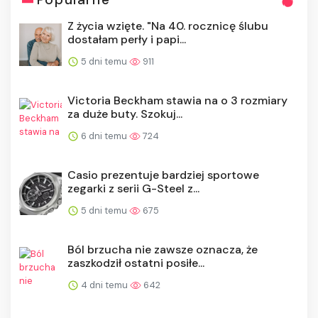
Z życia wzięte. "Na 40. rocznicę ślubu
dostałam perły i papi...
5 dni temu
911
Victoria Beckham stawia na o 3 rozmiary
za duże buty. Szokuj...
6 dni temu
724
Casio prezentuje bardziej sportowe
zegarki z serii G-Steel z...
5 dni temu
675
Ból brzucha nie zawsze oznacza, że
zaszkodził ostatni posiłe...
4 dni temu
642