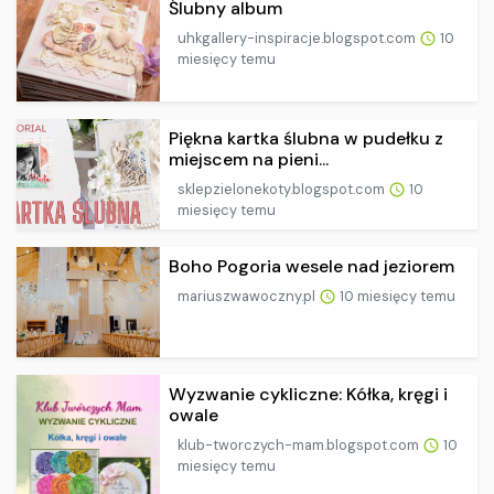
Ślubny album
uhkgallery-inspiracje.blogspot.com
10
miesięcy temu
Piękna kartka ślubna w pudełku z
miejscem na pieni...
sklepzielonekoty.blogspot.com
10
miesięcy temu
Boho Pogoria wesele nad jeziorem
mariuszwawoczny.pl
10 miesięcy temu
Wyzwanie cykliczne: Kółka, kręgi i
owale
klub-tworczych-mam.blogspot.com
10
miesięcy temu