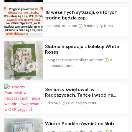
18 weselnych sytuacji, o których
trudno będzie zap...
jasnastrona.com
9 miesięcy temu
Ślubna inspiracja z kolekcji White
Roses
blogscrapandme.blogspot.com
9
miesięcy temu
Seniorzy świętowali w
Radoszycach. Tańce i wspólne...
tkn24.pl
9 miesięcy temu
Winter Sparkle również na ślub
blogscrapandme.blogspot.com
9