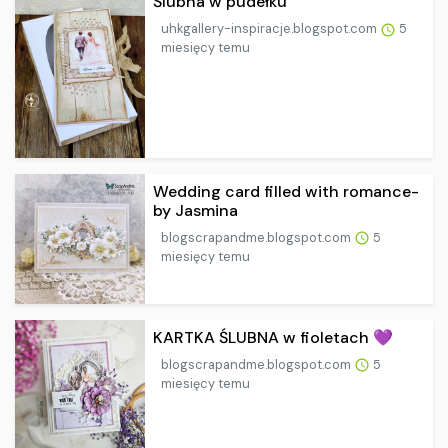
Ślubna w pudełku
uhkgallery-inspiracje.blogspot.com
5
miesięcy temu
Wedding card filled with romance-
by Jasmina
blogscrapandme.blogspot.com
5
miesięcy temu
KARTKA ŚLUBNA w fioletach 💜
blogscrapandme.blogspot.com
5
miesięcy temu