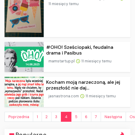
11 miesięcy temu
#OHO! Sześciopaki, feudalna
drama i Pasibus
mamstartup.pl
11 miesięcy temu
Kocham moją narzeczoną, ale jej
przeszłość nie daj...
jasnastrona.com
11 miesięcy temu
Poprzednia
1
2
3
4
5
6
7
Następna
Os
Popularne