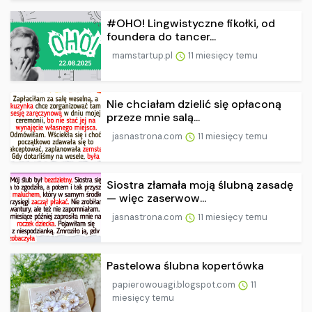
#OHO! Lingwistyczne fikołki, od
foundera do tancer...
mamstartup.pl
11 miesięcy temu
Nie chciałam dzielić się opłaconą
przeze mnie salą...
jasnastrona.com
11 miesięcy temu
Siostra złamała moją ślubną zasadę
— więc zaserwow...
jasnastrona.com
11 miesięcy temu
Pastelowa ślubna kopertówka
papierowouagi.blogspot.com
11
miesięcy temu