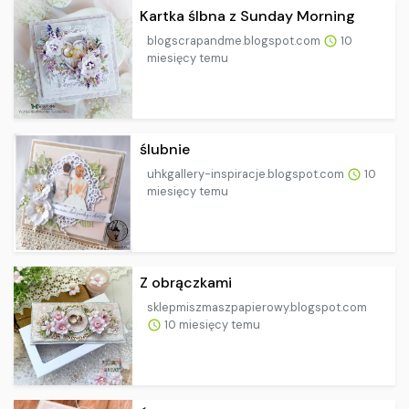
Kartka ślbna z Sunday Morning
blogscrapandme.blogspot.com
10
miesięcy temu
ślubnie
uhkgallery-inspiracje.blogspot.com
10
miesięcy temu
Z obrączkami
sklepmiszmaszpapierowy.blogspot.com
10 miesięcy temu