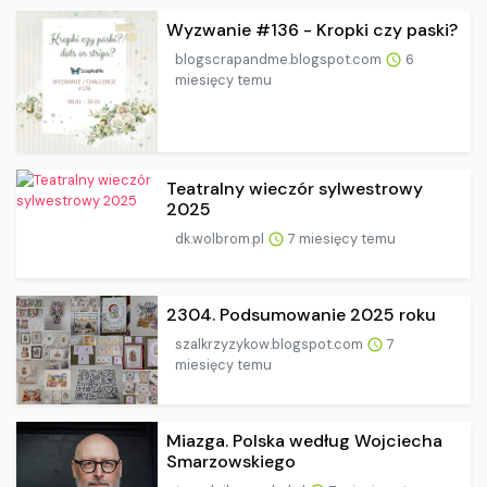
Wyzwanie #136 - Kropki czy paski?
blogscrapandme.blogspot.com
6
miesięcy temu
Teatralny wieczór sylwestrowy
2025
dk.wolbrom.pl
7 miesięcy temu
2304. Podsumowanie 2025 roku
szalkrzyzykow.blogspot.com
7
miesięcy temu
Miazga. Polska według Wojciecha
Smarzowskiego