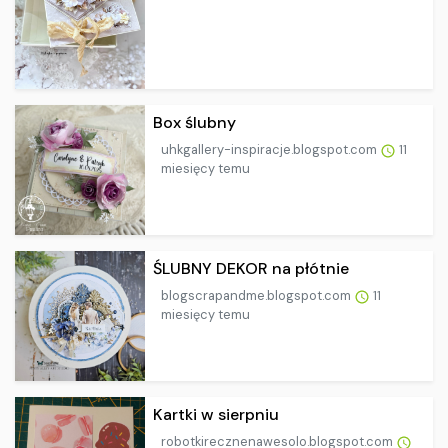
Box ślubny
uhkgallery-inspiracje.blogspot.com
11
miesięcy temu
ŚLUBNY DEKOR na płótnie
blogscrapandme.blogspot.com
11
miesięcy temu
Kartki w sierpniu
robotkirecznenawesolo.blogspot.com