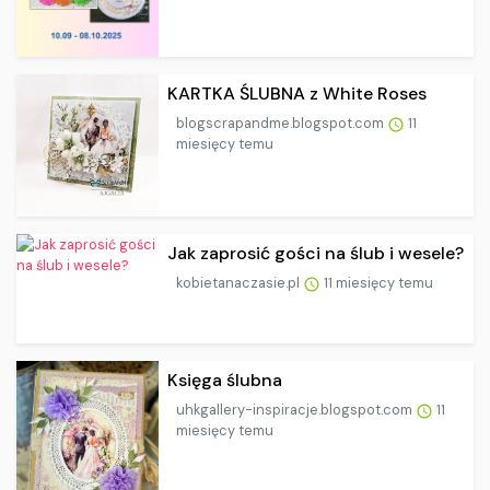
KARTKA ŚLUBNA z White Roses
blogscrapandme.blogspot.com
11
miesięcy temu
Jak zaprosić gości na ślub i wesele?
kobietanaczasie.pl
11 miesięcy temu
Księga ślubna
uhkgallery-inspiracje.blogspot.com
11
miesięcy temu