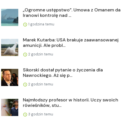
„Ogromne ustępstwo”. Umowa z Omanem da
Iranowi kontrolę nad ...
1 godzina temu
Marek Kutarba: USA brakuje zaawansowanej
amunicji. Ale probl...
2 godzin temu
Sikorski dostał pytanie o życzenia dla
Nawrockiego. Aż się p...
2 godzin temu
Najmłodszy profesor w historii. Uczy swoich
rówieśników, stu...
3 godzin temu