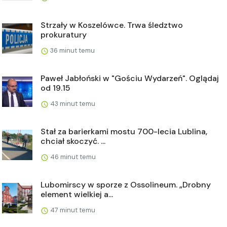
Strzały w Koszelówce. Trwa śledztwo
prokuratury
36 minut temu
Paweł Jabłoński w "Gościu Wydarzeń". Oglądaj
od 19.15
43 minut temu
Stał za barierkami mostu 700-lecia Lublina,
chciał skoczyć. ...
46 minut temu
Lubomirscy w sporze z Ossolineum. „Drobny
element wielkiej a...
47 minut temu