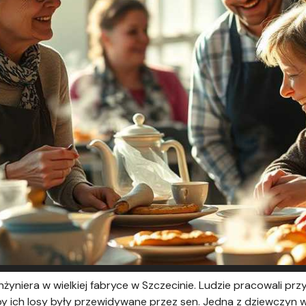
yniera w wielkiej fabryce w Szczecinie. Ludzie pracowali prz
by ich losy były przewidywane przez sen. Jedna z dziewczyn wia