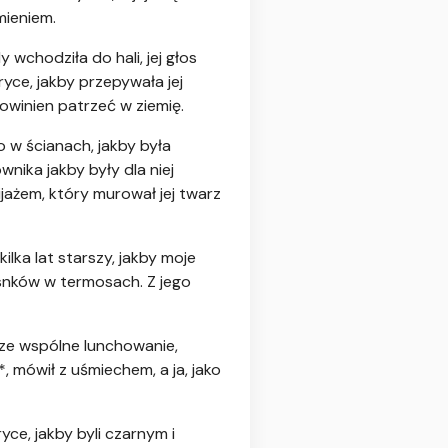
mieniem.
wchodziła do hali, jej głos
yce, jakby przepywała jej
powinien patrzeć w ziemię.
o w ścianach, jakby była
nika jakby były dla niej
jażem, który murował jej twarz
ilka lat starszy, jakby moje
zosnków w termosach. Z jego
sze wspólne lunchowanie,
, mówił z uśmiechem, a ja, jako
yce, jakby byli czarnym i