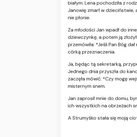
białym. Lena pochodziła z rodzi
Janowię zmarł w dzieciństwie, 
nie płonie.
Za młodości Jan wpadł do innej 
dziewczynkę, a potem ją złożył
przemówiła: *Jeśli Pan Bóg dał 
córką przeznaczenia.
Ja, będąc tą sekretarką, przypu
Jednego dnia przyszła do kance
zaczęła mówić: *Czy mogę wejść
misternym snem.
Jan zaprosił mnie do domu, bym
ich wszystkich na obrzeżach snu
A Strumyśko stała się moją ciot