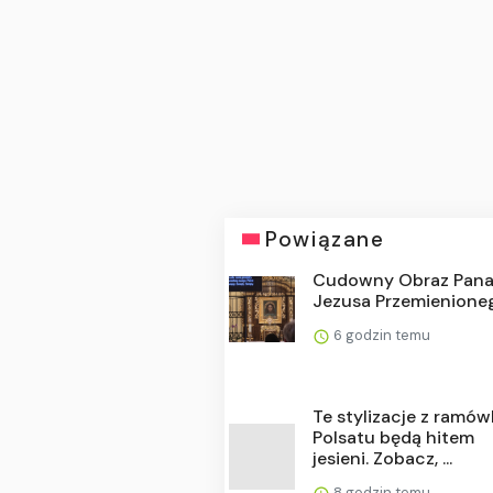
Powiązane
Cudowny Obraz Pan
Jezusa Przemienione
6 godzin temu
Te stylizacje z ramów
Polsatu będą hitem
jesieni. Zobacz, ...
8 godzin temu