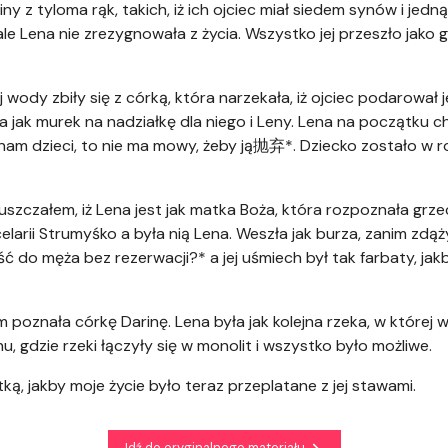
ny z tyloma rąk, takich, iż ich ojciec miał siedem synów i jed
ale Lena nie zrezygnowała z życia. Wszystko jej przeszło jako 
wody zbiły się z córką, która narzekała, iż ojciec podarował j
a jak murek na nadziałkę dla niego i Leny. Lena na początku ch
nam dzieci, to nie ma mowy, żeby ją抛弃*. Dziecko zostało w rod
szczałem, iż Lena jest jak matka Boża, która rozpoznała grzechy
larii Strumyśko a była nią Lena. Weszła jak burza, zanim zdąż
 do męża bez rezerwacji?* a jej uśmiech był tak farbaty, jak
 poznała córkę Darinę. Lena była jak kolejna rzeka, w której
, gdzie rzeki łączyły się w monolit i wszystko było możliwe.
ką, jakby moje życie było teraz przeplatane z jej stawami.
Idź do oryginalnego materiału