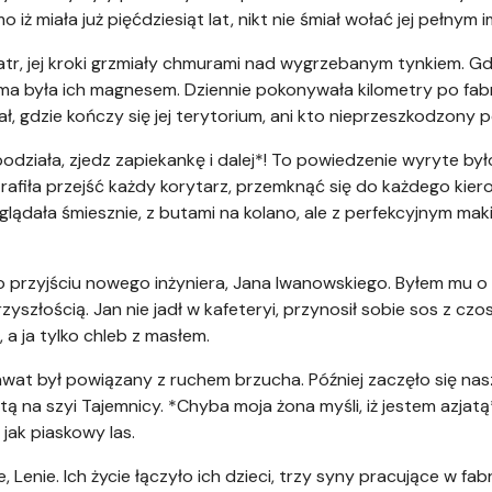
iż miała już pięćdziesiąt lat, nikt nie śmiał wołać jej pełnym i
atr, jej kroki grzmiały chmurami nad wygrzebanym tynkiem. Gdy 
ama była ich magnesem. Dziennie pokonywała kilometry po fabr
iał, gdzie kończy się jej terytorium, ani kto nieprzeszkodzony 
podziała, zjedz zapiekankę i dalej*! To powiedzenie wyryte był
fiła przejść każdy korytarz, przemknąć się do każdego kierow
lądała śmiesznie, z butami na kolano, ale z perfekcyjnym maki
o przyjściu nowego inżyniera, Jana Iwanowskiego. Byłem mu o k
zyszłością. Jan nie jadł w kafeteryi, przynosił sobie sos z c
a ja tylko chleb z masłem.
rawat był powiązany z ruchem brzucha. Później zaczęło się na
tą na szyi Tajemnicy. *Chyba moja żona myśli, iż jestem azjatą*
jak piaskowy las.
 Lenie. Ich życie łączyło ich dzieci, trzy syny pracujące w fabr