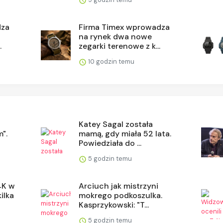
dza
Firma Timex wprowadza
na rynek dwa nowe
.
zegarki terenowe z k...
10 godzin temu
Katey Sagal została
".
mamą, gdy miała 52 lata.
Powiedziała do ...
5 godzin temu
4K w
Arciuch jak mistrzyni
ilka
mokrego podkoszulka.
Kasprzykowski: "T...
5 godzin temu