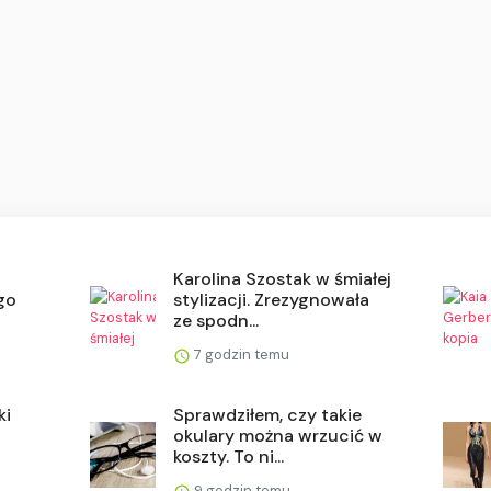
a
Karolina Szostak w śmiałej
go
stylizacji. Zrezygnowała
ze spodn...
7 godzin temu
ki
Sprawdziłem, czy takie
okulary można wrzucić w
koszty. To ni...
9 godzin temu