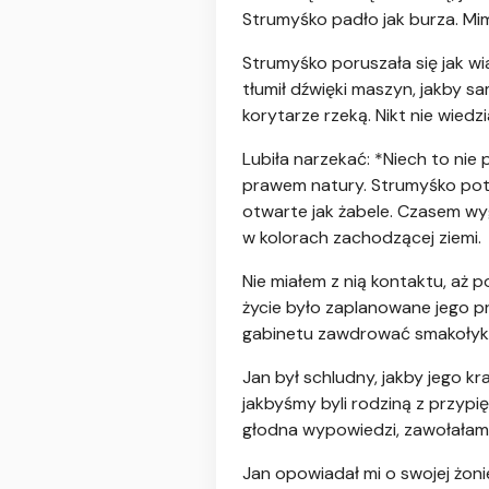
Strumyśko padło jak burza. Mimo 
Strumyśko poruszała się jak wi
tłumił dźwięki maszyn, jakby s
korytarze rzeką. Nikt nie wiedz
Lubiła narzekać: *Niech to nie 
prawem natury. Strumyśko potra
otwarte jak żabele. Czasem wyg
w kolorach zachodzącej ziemi.
Nie miałem z nią kontaktu, aż p
życie było zaplanowane jego pr
gabinetu zawdrować smakołyk, 
Jan był schludny, jakby jego k
jakbyśmy byli rodziną z przypię
głodna wypowiedzi, zawołałam 
Jan opowiadał mi o swojej żonie,