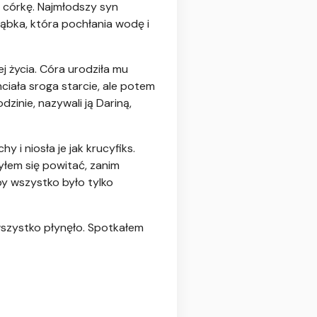
ną córkę. Najmłodszy syn
gąbka, która pochłania wodę i
ej życia. Córa urodziła mu
ciała sroga starcie, ale potem
zinie, nazywali ją Dariną,
 i niosła je jak krucyfiks.
yłem się powitać, zanim
by wszystko było tylko
 wszystko płynęło. Spotkałem