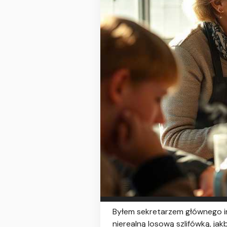
Byłem sekretarzem głównego inż
nierealną losową szlifówką, jak