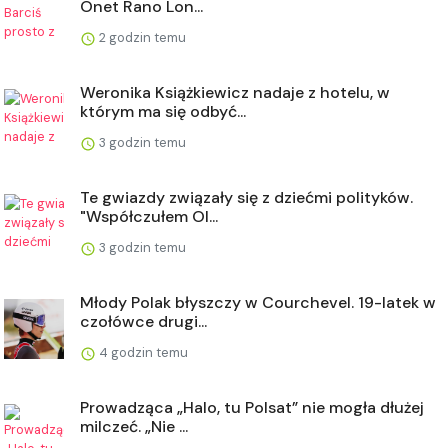
Onet Rano Lon...
2 godzin temu
Weronika Książkiewicz nadaje z hotelu, w
którym ma się odbyć...
3 godzin temu
Te gwiazdy związały się z dziećmi polityków.
"Współczułem Ol...
3 godzin temu
Młody Polak błyszczy w Courchevel. 19-latek w
czołówce drugi...
4 godzin temu
Prowadząca „Halo, tu Polsat” nie mogła dłużej
milczeć. „Nie ...