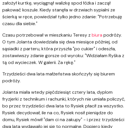
założył kurtkę, wyciągnął walizkę spod łóżka i zaczął
pakować koszule. Kiedy stanęła w drzwiach sypialni ze
ścierką w ręce, powiedział tylko jedno zdanie: "Potrzebuję
czasu dla siebie."
Czasu potrzebował w mieszkaniu Teresy z
biura
podróży.
O tym Jolanta dowiedziała się dwa miesiące później, od
sąsiadki z parteru, która przyszła "po cukier" i odeszła,
zostawiwszy zdanie gorsze od wyroku: "Widziałam Ryśka z
tą od wycieczek. W galerii. Za rękę."
Trzydzieści dwa lata małżeństwa skończyły się biurem
podróży.
Jolanta miała wtedy pięćdziesiąt cztery lata, dyplom
fryzjerki z technikum i rachunki, których nie umiała policzyć,
bo przez trzydzieści dwa lata to Rysiek płacił za wszystko.
Rysiek decydował, ile na co, Rysiek nosił pieniądze do
domu, Rysiek mówił "dam ci na zakupy" - i przez trzydzieści
dwa lata wydawało jej się to normalne. Dopiero kiedy