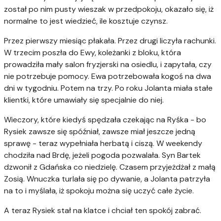
został po nim pusty wieszak w przedpokoju, okazało się, iż
normalne to jest wiedzieć, ile kosztuje czynsz.
Przez pierwszy miesiąc płakała. Przez drugi liczyła rachunki.
W trzecim poszła do Ewy, koleżanki z bloku, która
prowadziła mały salon fryzjerski na osiedlu, i zapytała, czy
nie potrzebuje pomocy. Ewa potrzebowała kogoś na dwa
dni w tygodniu. Potem na trzy. Po roku Jolanta miała stałe
klientki, które umawiały się specjalnie do niej.
Wieczory, które kiedyś spędzała czekając na Ryśka - bo
Rysiek zawsze się spóźniał, zawsze miał jeszcze jedną
sprawę - teraz wypełniała herbatą i ciszą. W weekendy
chodziła nad Brdę, jeżeli pogoda pozwalała. Syn Bartek
dzwonił z Gdańska co niedzielę. Czasem przyjeżdżał z małą
Zosią. Wnuczka turlała się po dywanie, a Jolanta patrzyła
na to i myślała, iż spokoju można się uczyć całe życie.
A teraz Rysiek stał na klatce i chciał ten spokój zabrać.