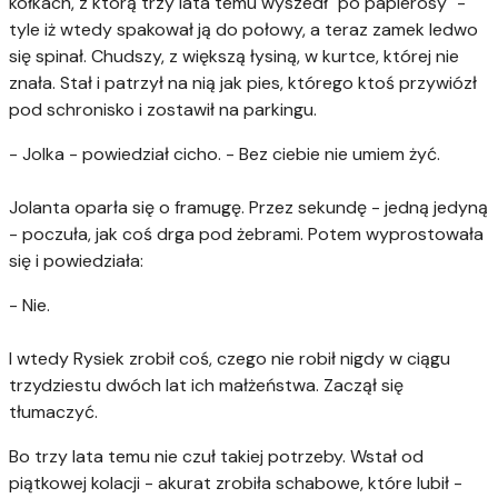
kółkach, z którą trzy lata temu wyszedł "po papierosy" -
tyle iż wtedy spakował ją do połowy, a teraz zamek ledwo
się spinał. Chudszy, z większą łysiną, w kurtce, której nie
znała. Stał i patrzył na nią jak pies, którego ktoś przywiózł
pod schronisko i zostawił na parkingu.
- Jolka - powiedział cicho. - Bez ciebie nie umiem żyć.
Jolanta oparła się o framugę. Przez sekundę - jedną jedyną
- poczuła, jak coś drga pod żebrami. Potem wyprostowała
się i powiedziała:
- Nie.
I wtedy Rysiek zrobił coś, czego nie robił nigdy w ciągu
trzydziestu dwóch lat ich małżeństwa. Zaczął się
tłumaczyć.
Bo trzy lata temu nie czuł takiej potrzeby. Wstał od
piątkowej kolacji - akurat zrobiła schabowe, które lubił -