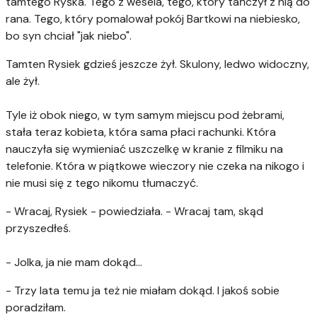
tamtego Ryśka. Tego z wesela, tego, który tańczył z nią do
rana. Tego, który pomalował pokój Bartkowi na niebiesko,
bo syn chciał "jak niebo".
Tamten Rysiek gdzieś jeszcze żył. Skulony, ledwo widoczny,
ale żył.
Tyle iż obok niego, w tym samym miejscu pod żebrami,
stała teraz kobieta, która sama płaci rachunki. Która
nauczyła się wymieniać uszczelkę w kranie z filmiku na
telefonie. Która w piątkowe wieczory nie czeka na nikogo i
nie musi się z tego nikomu tłumaczyć.
- Wracaj, Rysiek - powiedziała. - Wracaj tam, skąd
przyszedłeś.
- Jolka, ja nie mam dokąd...
- Trzy lata temu ja też nie miałam dokąd. I jakoś sobie
poradziłam.