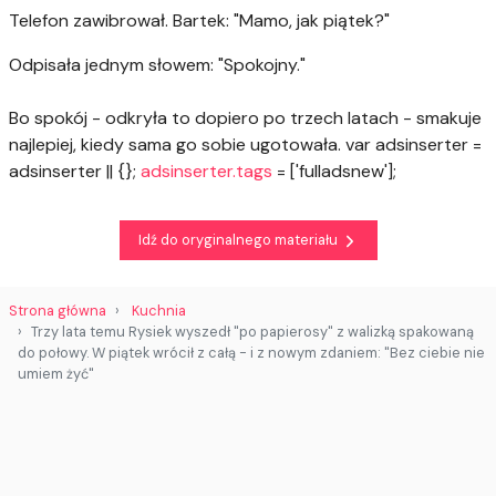
Telefon zawibrował. Bartek: "Mamo, jak piątek?"
Odpisała jednym słowem: "Spokojny."
Bo spokój - odkryła to dopiero po trzech latach - smakuje
najlepiej, kiedy sama go sobie ugotowała.
var adsinserter =
adsinserter || {};
adsinserter.tags
= ['fulladsnew'];
Idź do oryginalnego materiału
Strona główna
Kuchnia
Trzy lata temu Rysiek wyszedł "po papierosy" z walizką spakowaną
do połowy. W piątek wrócił z całą - i z nowym zdaniem: "Bez ciebie nie
umiem żyć"