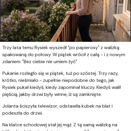
Trzy lata temu Rysiek wyszedł "po papierosy" z walizką
spakowaną do połowy. W piątek wrócił z całą - i z nowym
zdaniem: "Bez ciebie nie umiem żyć"
Pukanie rozległo się w piątek, tuż po szóstej. Trzy razy,
krótko, nieśmiało - zupełnie niepodobne do tego, jak
Rysiek pukał kiedyś, kiedy zapominał kluczy. Kiedyś walił
pięścią, jakby drzwi były winne, iż są zamknięte.
Jolanta ściszyła telewizor, odstawiła kubek na blat i
podeszła do drzwi.
Na klatce schodowej stał jej mąż. Z tą samą walizką na