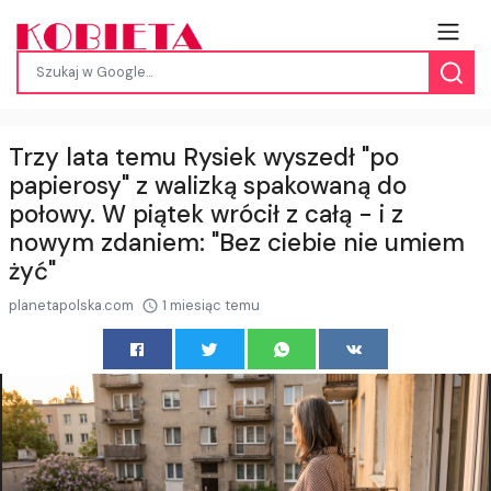
Trzy lata temu Rysiek wyszedł "po
papierosy" z walizką spakowaną do
połowy. W piątek wrócił z całą - i z
nowym zdaniem: "Bez ciebie nie umiem
żyć"
planetapolska.com
1 miesiąc temu