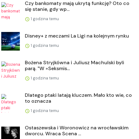
Czy bankomaty mają ukrytą funkcję? Oto co
się stanie, gdy wp...
1 godzina temu
Disney+ z meczami La Ligi na kolejnym rynku
1 godzina temu
Bożena Stryjkówna i Juliusz Machulski byli
parą. "W »Seksmis...
1 godzina temu
Dlatego ptaki latają kluczem. Mało kto wie, co
to oznacza
1 godzina temu
Ostaszewska i Woronowicz na wrocławskim
dworcu. Wraca Scena ...