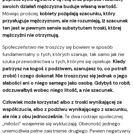
swoich działań mężczyzna buduje własną wartość.
Mówiąc prościej,
kobiety pożądają szacunku, który
przysługuje mężczyznom, ale nie rozumieją, iż szacunek
ten jest w pewnym sensie substytutem troski, której
mężczyźni nie otrzymują.
Społeczeństwo nie troszczy się bowiem w sposób
fundamentalny o tych, których szanuje, tak samo jak nie
szuka przewodnictwa u tych, którymi się opiekuje.
Kiedy
patrzysz na kogoś z podziwem, szanujesz to, co potrafi
zrobić i czego dokonał. Nie troszczysz się jednak o jego
słabości ani o niego samego jako osobę.
Gdybyś to robił,
odczuwałbyś wobec niego litość, a nie szacunek.
Człowiek może korzystać albo z troski wynikającej ze
współczucia, albo z podziwu wynikającego z szacunku,
ale nie z obu jednocześnie.
Te dwa rodzaje społecznej
„miłości” wzajemnie się wykluczają. Obecność jednego
uniemożliwia pełne zaistnienie drugiego. Pewien negatywny