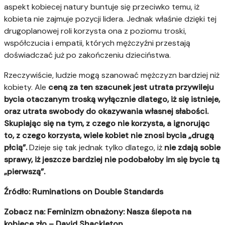
aspekt kobiecej natury buntuje się przeciwko temu, iż
kobieta nie zajmuje pozycji lidera. Jednak właśnie dzięki tej
drugoplanowej roli korzysta ona z poziomu troski,
współczucia i empatii, których mężczyźni przestają
doświadczać już po zakończeniu dzieciństwa.
Rzeczywiście, ludzie mogą szanować mężczyzn bardziej niż
kobiety. Ale
ceną za ten szacunek jest utrata przywileju
bycia otaczanym troską wyłącznie dlatego, iż się istnieje,
oraz utrata swobody do okazywania własnej słabości.
Skupiając się na tym, z czego nie korzysta, a ignorując
to, z czego korzysta, wiele kobiet nie znosi bycia „drugą
płcią”.
Dzieje się tak jednak tylko dlatego, iż
nie zdają sobie
sprawy, iż jeszcze bardziej nie podobałoby im się bycie tą
„pierwszą”.
Źródło:
Ruminations on Double Standards
Zobacz na: Feminizm obnażony: Nasza ślepota na
kobiece zło – David Shackleton