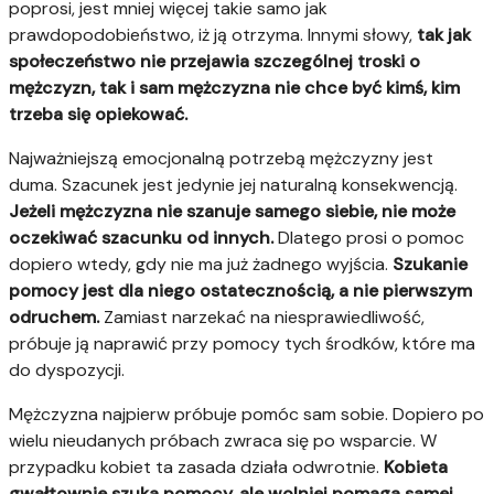
poprosi, jest mniej więcej takie samo jak
prawdopodobieństwo, iż ją otrzyma. Innymi słowy,
tak jak
społeczeństwo nie przejawia szczególnej troski o
mężczyzn, tak i sam mężczyzna nie chce być kimś, kim
trzeba się opiekować.
Najważniejszą emocjonalną potrzebą mężczyzny jest
duma. Szacunek jest jedynie jej naturalną konsekwencją.
Jeżeli mężczyzna nie szanuje samego siebie, nie może
oczekiwać szacunku od innych.
Dlatego prosi o pomoc
dopiero wtedy, gdy nie ma już żadnego wyjścia.
Szukanie
pomocy jest dla niego ostatecznością, a nie pierwszym
odruchem.
Zamiast narzekać na niesprawiedliwość,
próbuje ją naprawić przy pomocy tych środków, które ma
do dyspozycji.
Mężczyzna najpierw próbuje pomóc sam sobie. Dopiero po
wielu nieudanych próbach zwraca się po wsparcie. W
przypadku kobiet ta zasada działa odwrotnie.
Kobieta
gwałtownie szuka pomocy, ale wolniej pomaga samej