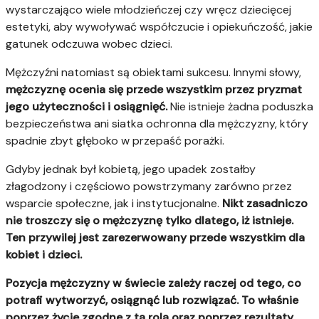
wystarczająco wiele młodzieńczej czy wręcz dziecięcej
estetyki, aby wywoływać współczucie i opiekuńczość, jakie
gatunek odczuwa wobec dzieci.
Mężczyźni natomiast są obiektami sukcesu. Innymi słowy,
mężczyznę ocenia się przede wszystkim przez pryzmat
jego użyteczności i osiągnięć.
Nie istnieje żadna poduszka
bezpieczeństwa ani siatka ochronna dla mężczyzny, który
spadnie zbyt głęboko w przepaść porażki.
Gdyby jednak był kobietą, jego upadek zostałby
złagodzony i częściowo powstrzymany zarówno przez
wsparcie społeczne, jak i instytucjonalne.
Nikt zasadniczo
nie troszczy się o mężczyznę tylko dlatego, iż istnieje.
Ten przywilej jest zarezerwowany przede wszystkim dla
kobiet i dzieci.
Pozycja mężczyzny w świecie zależy raczej od tego, co
potrafi wytworzyć, osiągnąć lub rozwiązać. To właśnie
poprzez życie zgodne z tą rolą oraz poprzez rezultaty