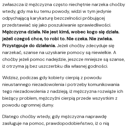
zwłaszcza iż mężczyzna często niechętnie narzeka choćby
wtedy, gdy ma ku temu powody, widzi w tym jedynie
odpychającą karykaturę bezczelności próbującej
przedstawiać się jako poszukiwanie sprawiedliwości.
Mężczyzna działa. Nie jest kimś, wobec kogo się działa.
jeżeli czegoś chce, to robi to. Nie czeka. Nie zwleka.
Przystępuje do działania.
Jeżeli choćby zdecyduje się
narzekać, szanse na uzyskanie pomocy są niewielkie. A
choćby jeżeli pomoc nadejdzie, jeszcze mniejsze są szanse,
iż otrzyma ją bez uszczerbku dla własnej godności.
Widzisz, podczas gdy kobiety cierpią z powodu
nieustannego niezadowolenia i potrzeby komunikowania
tego niezadowolenia z nadzieją, iż mężczyzna rozwiąże ich
bieżący problem, mężczyźni cierpią przede wszystkim z
powodu ogromnej dumy.
Dlatego choćby wtedy, gdy mężczyzna naprawdę
zasługuje na pomoc, prawdopodobieństwo, iż o nią