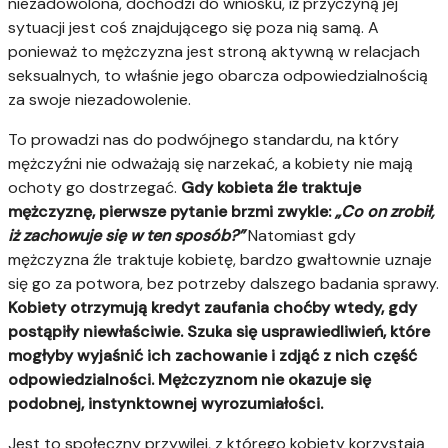
niezadowolona, dochodzi do wniosku, iż przyczyną jej
sytuacji jest coś znajdującego się poza nią samą. A
ponieważ to mężczyzna jest stroną aktywną w relacjach
seksualnych, to właśnie jego obarcza odpowiedzialnością
za swoje niezadowolenie.
To prowadzi nas do podwójnego standardu, na który
mężczyźni nie odważają się narzekać, a kobiety nie mają
ochoty go dostrzegać.
Gdy kobieta źle traktuje
mężczyznę, pierwsze pytanie brzmi zwykle:
„Co on zrobił,
iż zachowuje się w ten sposób?”
Natomiast gdy
mężczyzna źle traktuje kobietę, bardzo gwałtownie uznaje
się go za potwora, bez potrzeby dalszego badania sprawy.
Kobiety otrzymują kredyt zaufania choćby wtedy, gdy
postąpiły niewłaściwie. Szuka się usprawiedliwień, które
mogłyby wyjaśnić ich zachowanie i zdjąć z nich część
odpowiedzialności.
Mężczyznom nie okazuje się
podobnej, instynktownej wyrozumiałości.
Jest to społeczny przywilej, z którego kobiety korzystają