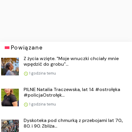
Powiązane
Z życia wzięte. "Moje wnuczki chciały mnie
wpędzić do grobu"...
1 godzina temu
PILNE Natalia Traczewska, lat 14 #ostrołęka
#policjaOstrołęk...
1 godzina temu
Dyskoteka pod chmurką z przebojami lat 70.,
80. i 90. Zbliża...