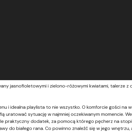
any jasnofioletowymi i zielono-różowymi kwiatami, talerze z
u i idealna playlista to nie wszystko. O komforcie gości na
afią uratować sytuację w najmniej oczekiwanym momencie. W
kle praktyczny dodatek, za pomocą którego pęcherz na stop
bawy do białego rana. Co powinno znaleźć się w jego wnętrzu