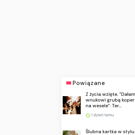
Powiązane
Z życia wzięte. "Dała
wnukowi grubą koper
na wesele": Ter...
1 dzień temu
Ślubna kartka w stylu