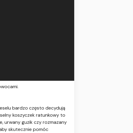
 owocami.
 weselu bardzo często decydują
eselny koszyczek ratunkowy to
ie, urwany guzik czy rozmazany
, aby skutecznie pomóc