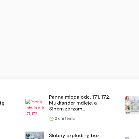
m
Panna młoda odc. 171, 172.
tę
Mukkander mdleje, a
Sinem ze łzam...
2 dni temu
Ślubny exploding box