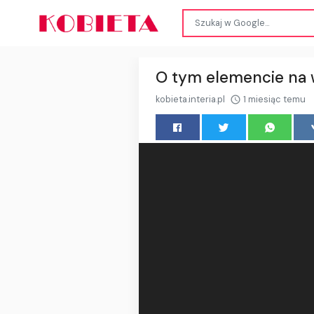
O tym elemencie na 
kobieta.interia.pl
1 miesiąc temu