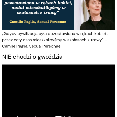
„Gdyby cywilizacja była pozostawiona w rękach kobiet,
przez cały czas mieszkalibyśmy w szałasach z trawy” –
Camille Paglia, Sexual Personae
NIE chodzi o gwoździa