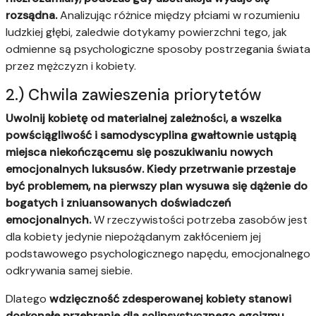
rozsądna.
Analizując różnice między płciami w rozumieniu
ludzkiej głębi, zaledwie dotykamy powierzchni tego, jak
odmienne są psychologiczne sposoby postrzegania świata
przez mężczyzn i kobiety.
2.) Chwila zawieszenia priorytetów
Uwolnij kobietę od materialnej zależności, a wszelka
powściągliwość i samodyscyplina gwałtownie ustąpią
miejsca niekończącemu się poszukiwaniu nowych
emocjonalnych luksusów. Kiedy przetrwanie przestaje
być problemem, na pierwszy plan wysuwa się dążenie do
bogatych i zniuansowanych doświadczeń
emocjonalnych.
W rzeczywistości potrzeba zasobów jest
dla kobiety jedynie niepożądanym zakłóceniem jej
podstawowego psychologicznego napędu, emocjonalnego
odkrywania samej siebie.
Dlatego
wdzięczność zdesperowanej kobiety stanowi
doskonałe przebranie dla solipsystycznego egoizmu.