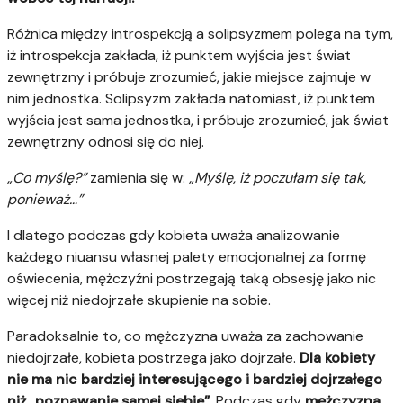
Różnica między introspekcją a solipsyzmem polega na tym,
iż introspekcja zakłada, iż punktem wyjścia jest świat
zewnętrzny i próbuje zrozumieć, jakie miejsce zajmuje w
nim jednostka. Solipsyzm zakłada natomiast, iż punktem
wyjścia jest sama jednostka, i próbuje zrozumieć, jak świat
zewnętrzny odnosi się do niej.
„Co myślę?”
zamienia się w:
„Myślę, iż poczułam się tak,
ponieważ…”
I dlatego podczas gdy kobieta uważa analizowanie
każdego niuansu własnej palety emocjonalnej za formę
oświecenia, mężczyźni postrzegają taką obsesję jako nic
więcej niż niedojrzałe skupienie na sobie.
Paradoksalnie to, co mężczyzna uważa za zachowanie
niedojrzałe, kobieta postrzega jako dojrzałe.
Dla kobiety
nie ma nic bardziej interesującego i bardziej dojrzałego
niż „poznawanie samej siebie”.
Podczas gdy
mężczyzna