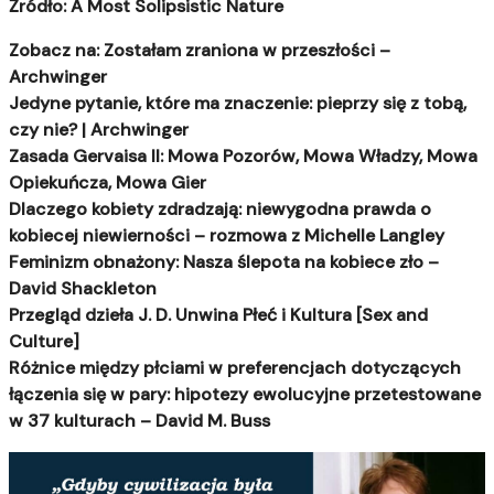
Źródło: A Most Solipsistic Nature
Zobacz na: Zostałam zraniona w przeszłości –
Archwinger
Jedyne pytanie, które ma znaczenie: pieprzy się z tobą,
czy nie? | Archwinger
Zasada Gervaisa II: Mowa Pozorów, Mowa Władzy, Mowa
Opiekuńcza, Mowa Gier
Dlaczego kobiety zdradzają: niewygodna prawda o
kobiecej niewierności – rozmowa z Michelle Langley
Feminizm obnażony: Nasza ślepota na kobiece zło –
David Shackleton
Przegląd dzieła J. D. Unwina Płeć i Kultura [Sex and
Culture]
Różnice między płciami w preferencjach dotyczących
łączenia się w pary: hipotezy ewolucyjne przetestowane
w 37 kulturach – David M. Buss