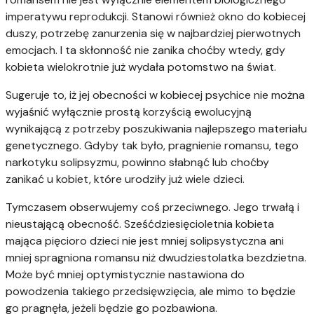
imperatywu reprodukcji. Stanowi również okno do kobiecej
duszy, potrzebę zanurzenia się w najbardziej pierwotnych
emocjach. I ta skłonność nie zanika choćby wtedy, gdy
kobieta wielokrotnie już wydała potomstwo na świat.
Sugeruje to, iż jej obecności w kobiecej psychice nie można
wyjaśnić wyłącznie prostą korzyścią ewolucyjną
wynikającą z potrzeby poszukiwania najlepszego materiału
genetycznego. Gdyby tak było, pragnienie romansu, tego
narkotyku solipsyzmu, powinno słabnąć lub choćby
zanikać u kobiet, które urodziły już wiele dzieci.
Tymczasem obserwujemy coś przeciwnego. Jego trwałą i
nieustającą obecność. Sześćdziesięcioletnia kobieta
mająca pięcioro dzieci nie jest mniej solipsystyczna ani
mniej spragniona romansu niż dwudziestolatka bezdzietna.
Może być mniej optymistycznie nastawiona do
powodzenia takiego przedsięwzięcia, ale mimo to będzie
go pragnęła, jeżeli będzie go pozbawiona.