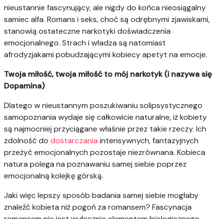
nieustannie fascynujący, ale nigdy do końca nieosiągalny
samiec alfa. Romans i seks, choć są odrębnymi zjawiskami,
stanowią ostateczne narkotyki doświadczenia
emocjonalnego. Strach i władza są natomiast
afrodyzjakami pobudzającymi kobiecy apetyt na emocje.
Twoja miłość, twoja miłość to mój narkotyk (i nazywa się
Dopamina)
Dlatego w nieustannym poszukiwaniu solipsystycznego
samopoznania wydaje się całkowicie naturalne, iż kobiety
są najmocniej przyciągane właśnie przez takie rzeczy. Ich
zdolność do
dostarczania
intensywnych, fantazyjnych
przeżyć emocjonalnych pozostaje niezrównana. Kobieca
natura polega na poznawaniu samej siebie poprzez
emocjonalną kolejkę górską.
Jaki więc lepszy sposób badania samej siebie mogłaby
znaleźć kobieta niż pogoń za romansem? Fascynacja
romansem nie jest wyłącznie elementem biologicznego