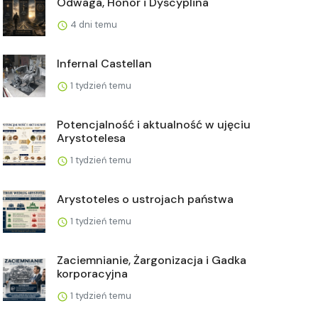
Odwaga, Honor i Dyscyplina
4 dni temu
Infernal Castellan
1 tydzień temu
Potencjalność i aktualność w ujęciu
Arystotelesa
1 tydzień temu
Arystoteles o ustrojach państwa
1 tydzień temu
Zaciemnianie, Żargonizacja i Gadka
korporacyjna
1 tydzień temu