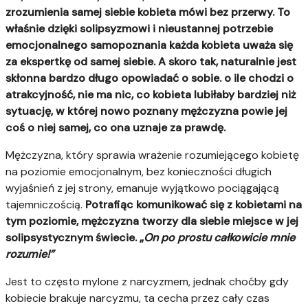
zrozumienia samej siebie kobieta mówi bez przerwy.
To
właśnie dzięki solipsyzmowi i nieustannej potrzebie
emocjonalnego samopoznania każda kobieta uważa się
za ekspertkę od samej siebie.
A skoro tak, naturalnie jest
skłonna bardzo długo opowiadać o sobie.
o ile chodzi o
atrakcyjność, nie ma nic, co kobieta lubiłaby bardziej niż
sytuację, w której nowo poznany mężczyzna powie jej
coś o niej samej, co ona uznaje za prawdę.
Mężczyzna, który sprawia wrażenie rozumiejącego kobietę
na poziomie emocjonalnym, bez konieczności długich
wyjaśnień z jej strony, emanuje wyjątkowo pociągającą
tajemniczością.
Potrafiąc komunikować się z kobietami na
tym poziomie, mężczyzna tworzy dla siebie miejsce w jej
solipsystycznym świecie. „
On po prostu całkowicie mnie
rozumie!”
Jest to często mylone z narcyzmem, jednak choćby gdy
kobiecie brakuje narcyzmu, ta cecha przez cały czas