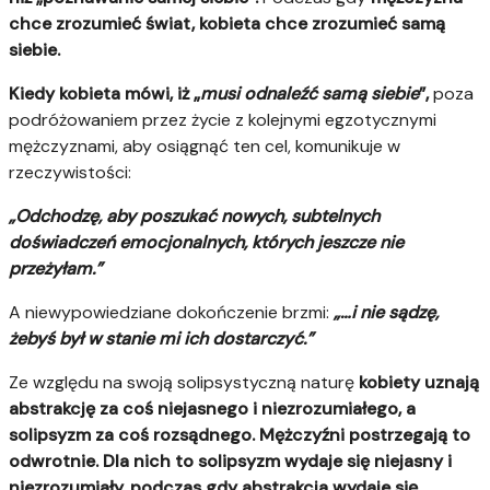
chce zrozumieć świat, kobieta chce zrozumieć samą
siebie.
Kiedy kobieta mówi, iż „
musi odnaleźć samą siebie
”,
poza
podróżowaniem przez życie z kolejnymi egzotycznymi
mężczyznami, aby osiągnąć ten cel, komunikuje w
rzeczywistości:
„Odchodzę, aby poszukać nowych, subtelnych
doświadczeń emocjonalnych, których jeszcze nie
przeżyłam.”
A niewypowiedziane dokończenie brzmi:
„…i nie sądzę,
żebyś był w stanie mi ich dostarczyć.”
Ze względu na swoją solipsystyczną naturę
kobiety uznają
abstrakcję za coś niejasnego i niezrozumiałego, a
solipsyzm za coś rozsądnego. Mężczyźni postrzegają to
odwrotnie. Dla nich to solipsyzm wydaje się niejasny i
niezrozumiały, podczas gdy abstrakcja wydaje się