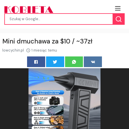
Mini dmuchawa za $10 / ~37zł
lowcychin.pl
1 miesiąc temu