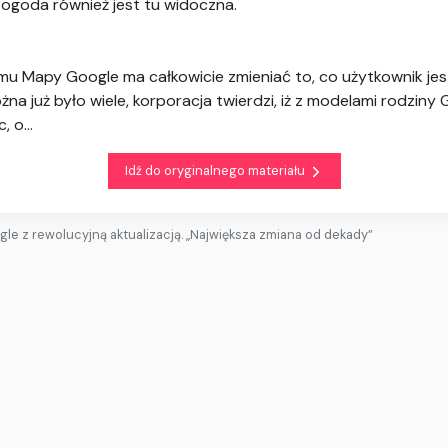
Pogoda również jest tu widoczna.
mu Mapy Google ma całkowicie zmieniać to, co użytkownik jest
a już było wiele, korporacja twierdzi, iż z modelami rodziny G
 o...
Idź do oryginalnego materiału
le z rewolucyjną aktualizacją. „Największa zmiana od dekady”