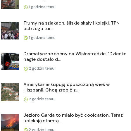
1 godzina temu
Tłumy na szlakach, śliskie skały i kolejki. TPN
ostrzega tur...
1 godzina temu
Dramatyczne sceny na Wisłostradzie. "Dziecko
nagle dostało d...
2 godzin temu
Amerykanie kupują opuszczoną wieś w
Hiszpanii. Chcą zrobić z...
2 godzin temu
Jezioro Garda to miało być coolcation. Teraz
uciekają stamtą...
2 godzin temu