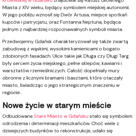
Królewskiej w Gdańsku
znajdował się Ratusz Głównego
Miasta z XIV wieku, będący symbolem miejskiej autonomii.
W jego pobliżu wznosił się Dwór Artusa, miejsce spotkań
kupców i patrycjatu, oraz Fontanna Neptuna, będąca
jednym z najbardziej rozpoznawalnych symboli miasta.
Przedwojenny Gdańsk charakteryzował się także zwartą
zabudową z wąskimi, wysokimi kamienicami o bogato
zdobionych fasadach. Ulice takie jak Długa czy Długi Targ
były sercem życia miejskiego, pełne sklepów, kawiarni i
warsztatów rzemieślniczych. Całość dopełniały mury
obronne z licznymi bramami i basztami, które otaczały
miasto, świadcząc o jego strategicznym znaczeniu w
regionie .
Nowe życie w starym mieście
Odbudowane
Stare Miasto w Gdańsku
stało się symbolem
odrodzenia i determinacji mieszkańców. Choć wiele z
dzisiejszych budynków to rekonstrukcje, udało się