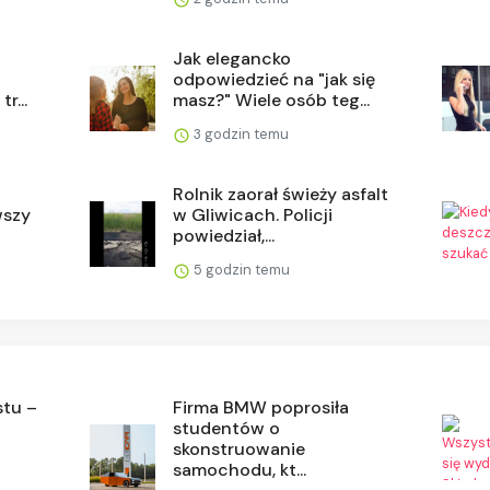
Jak elegancko
odpowiedzieć na "jak się
r...
masz?" Wiele osób teg...
3 godzin temu
Rolnik zaorał świeży asfalt
wszy
w Gliwicach. Policji
powiedział,...
5 godzin temu
stu –
Firma BMW poprosiła
j
studentów o
skonstruowanie
samochodu, kt...