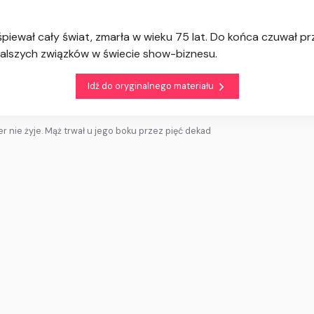
śpiewał cały świat, zmarła w wieku 75 lat. Do końca czuwał p
trwalszych związków w świecie show-biznesu.
Idź do oryginalnego materiału
er nie żyje. Mąż trwał u jego boku przez pięć dekad