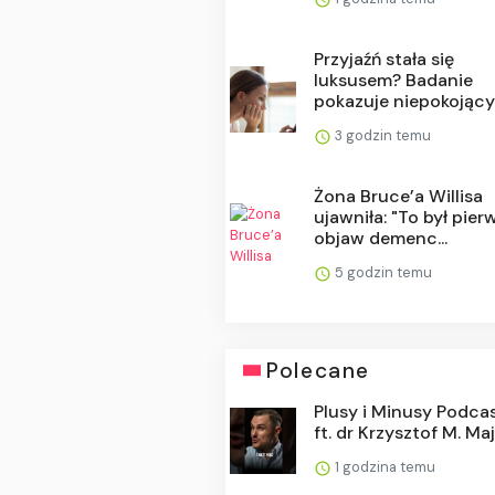
Przyjaźń stała się
luksusem? Badanie
pokazuje niepokojący t
3 godzin temu
Żona Bruce’a Willisa
ujawniła: "To był pier
objaw demenc...
5 godzin temu
Polecane
Plusy i Minusy Podca
ft. dr Krzysztof M. Ma
1 godzina temu