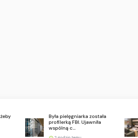
 żeby
Była pielęgniarka została
profilerką FBI. Ujawniła
wspólną c...
2 godzin temu