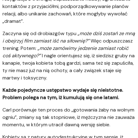
kontaktów z przyjaciółmi, podporządkowywanie planów
relacji, albo unikanie zachowań, które mogłyby wywołać
„dramat”.
Zaczyna się od drobiazgów typu „
może dziś zostań ze mną
i obejrzyj film zamiast iść na siłownię?”
Więc odpuszczasz
trening. Potem: „
może zamówimy jedzenie zamiast robić
coś aktywnego?”
I nagle orientujesz się, iż siedzisz gruby na
kanapie, twoja kobieta tobą gardzi, sama też się zapuściła,
ty nie masz już na nią ochoty, a cały związek staje się
martwy i toksyczny.
Każde pojedyncze ustępstwo wydaje się nieistotne.
Problem polega na tym, iż kumulują się one latami.
Carl porównuje ten proces do „gotowania żaby na wolnym
ogniu”, zmiany są tak stopniowe, iż mężczyzna nie zauważa
momentu, w którym utracił dawną wersję siebie.
Kobiety są z natury autodestrukcyjne w tym sensie, iż