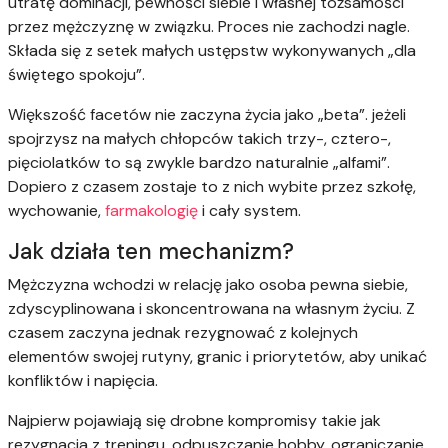
utratę dominacji, pewności siebie i własnej tożsamości
przez mężczyznę w związku. Proces nie zachodzi nagle.
Składa się z setek małych ustępstw wykonywanych „dla
świętego spokoju”.
Większość facetów nie zaczyna życia jako „beta”. jeżeli
spojrzysz na małych chłopców takich trzy-, cztero-,
pięciolatków to są zwykle bardzo naturalnie „alfami”.
Dopiero z czasem zostaje to z nich wybite przez szkołę,
wychowanie,
farmakologię
i cały system.
Jak działa ten mechanizm?
Mężczyzna wchodzi w relację jako osoba pewna siebie,
zdyscyplinowana i skoncentrowana na własnym życiu. Z
czasem zaczyna jednak rezygnować z kolejnych
elementów swojej rutyny, granic i priorytetów, aby unikać
konfliktów i napięcia.
Najpierw pojawiają się drobne kompromisy takie jak
rezygnacja z treningu, odpuszczanie hobby, ograniczanie